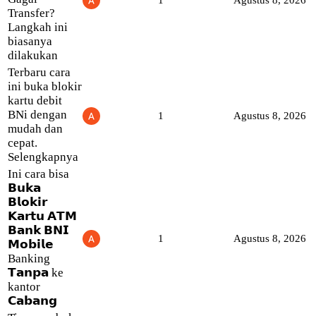
1
Agustus 8, 2026
Transfer?
Langkah ini
biasanya
dilakukan
Terbaru cara
ini buka blokir
kartu debit
BNi dengan
1
Agustus 8, 2026
mudah dan
cepat.
Selengkapnya
Ini cara bisa
𝗕𝘂𝗸𝗮
𝗕𝗹𝗼𝗸𝗶𝗿
𝗞𝗮𝗿𝘁𝘂 𝗔𝗧𝗠
𝗕𝗮𝗻𝗸 𝗕𝗡𝗜
1
Agustus 8, 2026
𝗠𝗼𝗯𝗶𝗹𝗲
Banking
𝗧𝗮𝗻𝗽𝗮 ke
kantor
𝗖𝗮𝗯𝗮𝗻𝗴