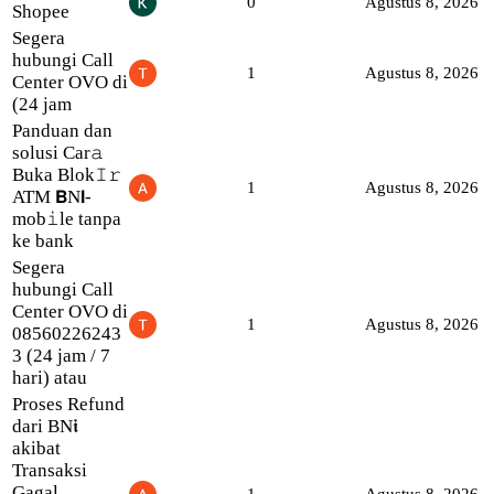
0
Agustus 8, 2026
Shopee
Segera
hubungi Call
1
Agustus 8, 2026
Center OVO di
(24 jam
Panduan dan
solusi Car𝚊
Buka Blok𝙸𝚛
1
Agustus 8, 2026
ATM 𝗕N𝗜-
mob𝚒le tanpa
ke bank
Segera
hubungi Call
Center OVO di
1
Agustus 8, 2026
08560226243
3 (24 jam / 7
hari) atau
Proses Refund
dari BN𝖎
akibat
Transaksi
Gagal