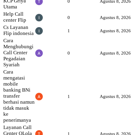
KCP Griya
0
Agustus 8, 2026
Utama
Help Call
0
Agustus 8, 2026
center Flip
Cs Layanan
1
Agustus 8, 2026
Flip indonesia
Cara
Menghubungi
Call Center
0
Agustus 8, 2026
Pegadaian
Syariah
Cara
mengatasi
mobile
banking BNi
transfer
1
Agustus 8, 2026
berhasi namun
tidak masuk
ke
penerimanya
Layanan Call
Center QLola
1
Agustus 8, 2026